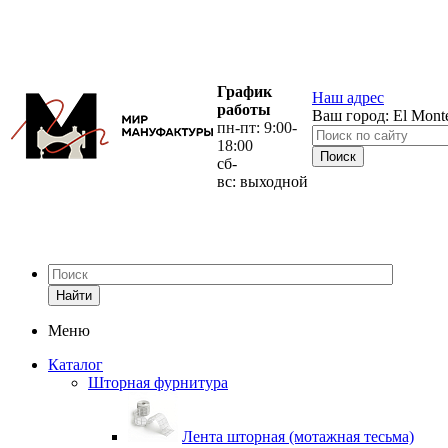
График
Наш адрес
работы
Ваш город:
El Mont
пн-пт: 9:00-
18:00
сб-
вс: выходной
Найти
Меню
Каталог
Шторная фурнитура
Лента шторная (мотажная тесьма)