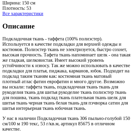
Ширина:
150 см
Плотность:
53
Все характеристики
Описание
Подкладочная ткань - таффета (100% полиэстер).
Используется в качестве подкладки для верхней одежды и
костюмов. Полиэстер ткань не электризуется, быстро сохнет,
высокая прочность. Тафета ткань напоминает шелк - она такая
же гладкая, шелковистая. Имеет высокий уровень
устойчивости к износу. Так же можно использовать в качестве
подкладки для платья, пиджака, карманов, юбок. Подходит на
подклад таким тканям как: костюмная ткань матовый
плотный атлас фатин еврофатин и много другое. Возможно
вы искали: таффета ткань, подкладочная ткань ткань для
рукоделия ткань для шитья рукоделие ткань полиэстер ткань
для пошива, ткань подклад ткань плательная ткань шелк для
шитья ткань черная ткань белая ткань для пэчворка сатин для
шитья интерьерная ткань юбочная ткань.
У нас в наличии Подкладочная ткань 306 пыльно-голубой 150
см/100 м 190 текс, 53 г/кв.м, артикул 85675 в отличном
качестве.