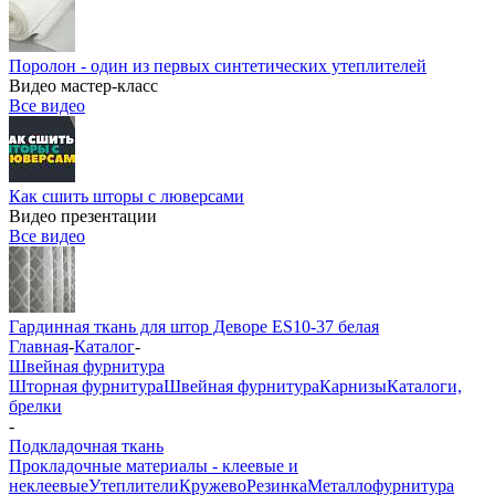
Поролон - один из первых синтетических утеплителей
Видео мастер-класс
Все видео
Как сшить шторы с люверсами
Видео презентации
Все видео
Гардинная ткань для штор Деворе ES10-37 белая
Главная
-
Каталог
-
Швейная фурнитура
Шторная фурнитура
Швейная фурнитура
Карнизы
Каталоги,
брелки
-
Подкладочная ткань
Прокладочные материалы - клеевые и
неклеевые
Утеплители
Кружево
Резинка
Металлофурнитура