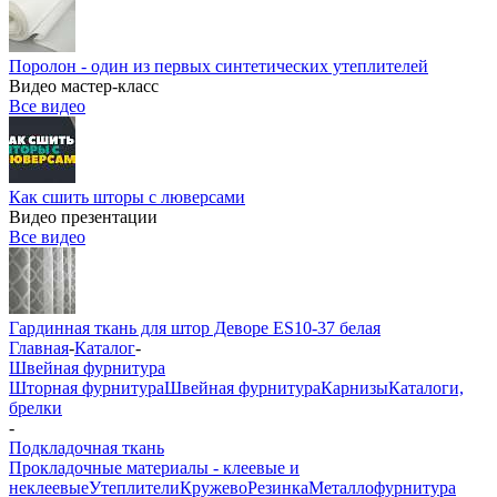
Поролон - один из первых синтетических утеплителей
Видео мастер-класс
Все видео
Как сшить шторы с люверсами
Видео презентации
Все видео
Гардинная ткань для штор Деворе ES10-37 белая
Главная
-
Каталог
-
Швейная фурнитура
Шторная фурнитура
Швейная фурнитура
Карнизы
Каталоги,
брелки
-
Подкладочная ткань
Прокладочные материалы - клеевые и
неклеевые
Утеплители
Кружево
Резинка
Металлофурнитура