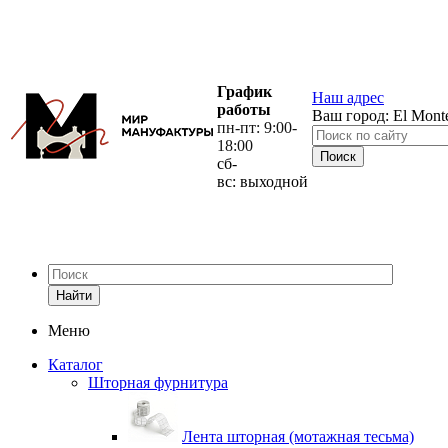
График
Наш адрес
работы
Ваш город:
El Mont
пн-пт: 9:00-
18:00
сб-
вс: выходной
Найти
Меню
Каталог
Шторная фурнитура
Лента шторная (мотажная тесьма)