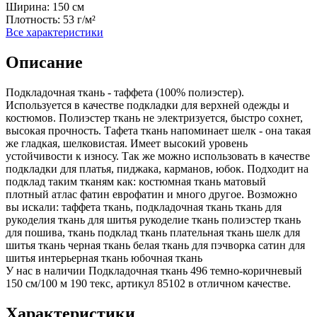
Ширина:
150 см
Плотность:
53 г/м²
Все характеристики
Описание
Подкладочная ткань - таффета (100% полиэстер).
Используется в качестве подкладки для верхней одежды и
костюмов. Полиэстер ткань не электризуется, быстро сохнет,
высокая прочность. Тафета ткань напоминает шелк - она такая
же гладкая, шелковистая. Имеет высокий уровень
устойчивости к износу. Так же можно использовать в качестве
подкладки для платья, пиджака, карманов, юбок. Подходит на
подклад таким тканям как: костюмная ткань матовый
плотный атлас фатин еврофатин и много другое. Возможно
вы искали: таффета ткань, подкладочная ткань ткань для
рукоделия ткань для шитья рукоделие ткань полиэстер ткань
для пошива, ткань подклад ткань плательная ткань шелк для
шитья ткань черная ткань белая ткань для пэчворка сатин для
шитья интерьерная ткань юбочная ткань
У нас в наличии Подкладочная ткань 496 темно-коричневый
150 см/100 м 190 текс, артикул 85102 в отличном качестве.
Характеристики