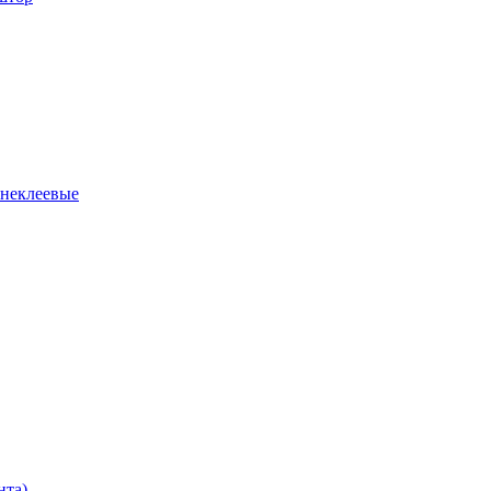
 неклеевые
нта)