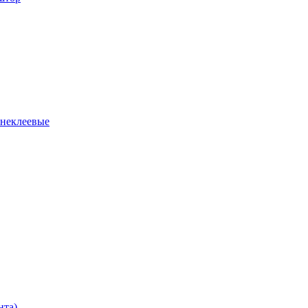
 неклеевые
нта)