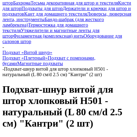
штор
Бахрома
Тесьма декоративная для штор и текстиля
Кисти
для штор
Подхваты для штор
Держатели и крючки для штор и
подхватов
Кант для домашнего текстиля
Люверсы, люверсная
лента, инструменты
Бандо-шабрак (для жесткого
ламбрекена)
Термостежка для домашнего
текстиля
Утяжелители и магнитные ленты для
штор
Филаментная (комплексная) нить
Оборудование для
салонов штор
-
Подхват «Витой шнур»
Подхват «Плетеный»
Подхват с помпонами,
бусами
Магнитные подхваты
-
Подхват-шнур витой для штор хлопковый H501 -
натуральный (L 80 см/d 2.5 см) "Кантри" (2 шт)
Подхват-шнур витой для
штор хлопковый H501 -
натуральный (L 80 см/d 2.5
см) "Кантри" (2 шт)