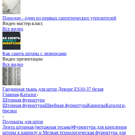
Поролон - один из первых синтетических утеплителей
Видео мастер-класс
Все видео
Как сшить шторы с люверсами
Видео презентации
Все видео
Гардинная ткань для штор Деворе ES10-37 белая
Главная
-
Каталог
-
Шторная фурнитура
Шторная фурнитура
Швейная фурнитура
Карнизы
Каталоги,
брелки
-
Подхваты для штор
Лента шторная (мотажная тесьма)
Фурнитура для крепления
шторы к карнизу и Мелкая технологическая фурнитура для