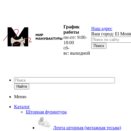
График
Наш адрес
работы
Ваш город:
El Mont
пн-пт: 9:00-
18:00
сб-
вс: выходной
Найти
Меню
Каталог
Шторная фурнитура
Лента шторная (мотажная тесьма)