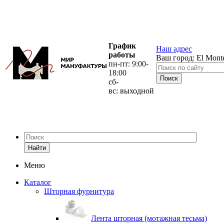
График
Наш адрес
работы
Ваш город:
El Mont
пн-пт: 9:00-
18:00
сб-
вс: выходной
Найти
Меню
Каталог
Шторная фурнитура
Лента шторная (мотажная тесьма)