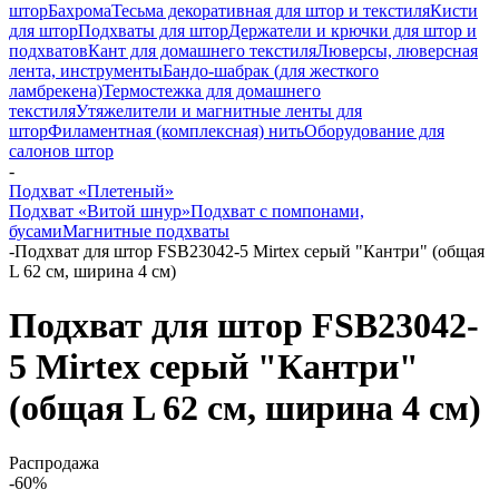
штор
Бахрома
Тесьма декоративная для штор и текстиля
Кисти
для штор
Подхваты для штор
Держатели и крючки для штор и
подхватов
Кант для домашнего текстиля
Люверсы, люверсная
лента, инструменты
Бандо-шабрак (для жесткого
ламбрекена)
Термостежка для домашнего
текстиля
Утяжелители и магнитные ленты для
штор
Филаментная (комплексная) нить
Оборудование для
салонов штор
-
Подхват «Плетеный»
Подхват «Витой шнур»
Подхват с помпонами,
бусами
Магнитные подхваты
-
Подхват для штор FSB23042-5 Mirtex серый "Кантри" (общая
L 62 см, ширина 4 см)
Подхват для штор FSB23042-
5 Mirtex серый "Кантри"
(общая L 62 см, ширина 4 см)
Распродажа
-60%