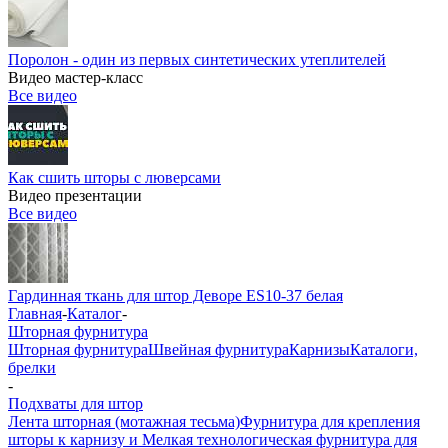
Поролон - один из первых синтетических утеплителей
Видео мастер-класс
Все видео
Как сшить шторы с люверсами
Видео презентации
Все видео
Гардинная ткань для штор Деворе ES10-37 белая
Главная
-
Каталог
-
Шторная фурнитура
Шторная фурнитура
Швейная фурнитура
Карнизы
Каталоги,
брелки
-
Подхваты для штор
Лента шторная (мотажная тесьма)
Фурнитура для крепления
шторы к карнизу и Мелкая технологическая фурнитура для