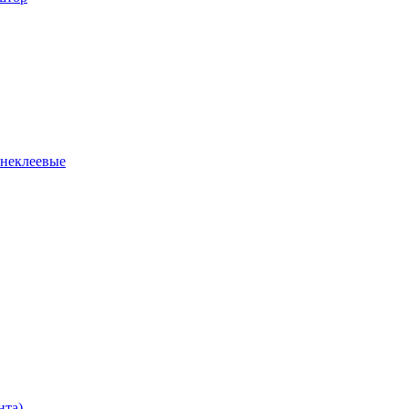
 неклеевые
нта)