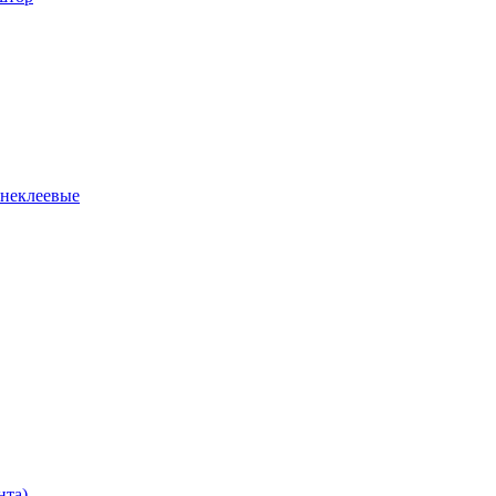
 неклеевые
нта)