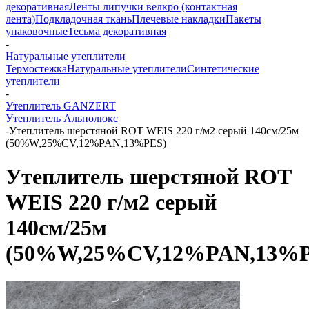
декоративная
Ленты липучки велкро (контактная
лента)
Подкладочная ткань
Плечевые накладки
Пакеты
упаковочные
Тесьма декоративная
-
Натуральные утеплители
Термостежка
Натуральные утеплители
Синтетические
утеплители
-
Утеплитель GANZERT
Утеплитель Альполюкс
-
Утеплитель шерстяной ROT WEIS 220 г/м2 серый 140см/25м
(50%W,25%CV,12%PAN,13%PES)
Утеплитель шерстяной ROT
WEIS 220 г/м2 серый
140см/25м
(50%W,25%CV,12%PAN,13%P