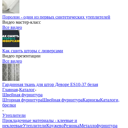
Поролон - один из первых синтетических утеплителей
Видео мастер-класс
Все видео
Как сшить шторы с люверсами
Видео презентации
Все видео
Гардинная ткань для штор Деворе ES10-37 белая
Главная
-
Каталог
-
Швейная фурнитура
Шторная фурнитура
Швейная фурнитура
Карнизы
Каталоги,
брелки
-
Утеплители
Прокладочные материалы - клеевые и
неклеевые
Утеплители
Кружево
Резинка
Металлофурнитура