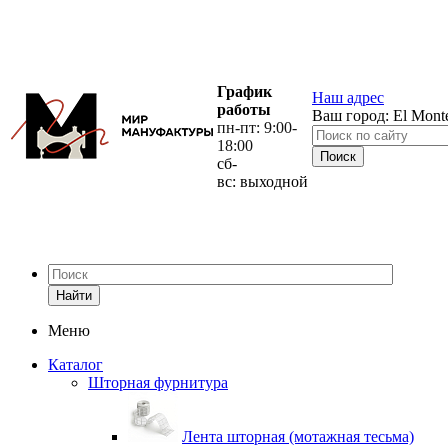
График
Наш адрес
работы
Ваш город:
El Mont
пн-пт: 9:00-
18:00
сб-
вс: выходной
Найти
Меню
Каталог
Шторная фурнитура
Лента шторная (мотажная тесьма)