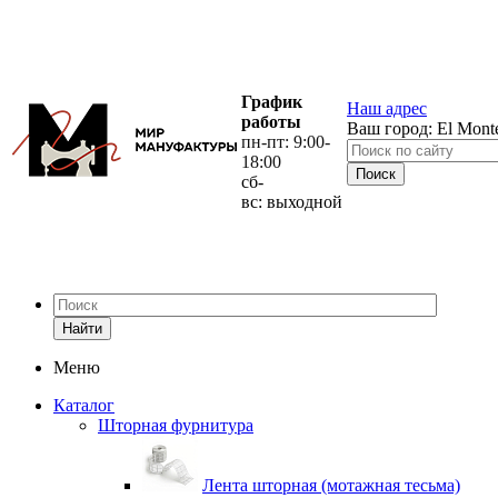
График
Наш адрес
работы
Ваш город:
El Mont
пн-пт: 9:00-
18:00
сб-
вс: выходной
Найти
Меню
Каталог
Шторная фурнитура
Лента шторная (мотажная тесьма)