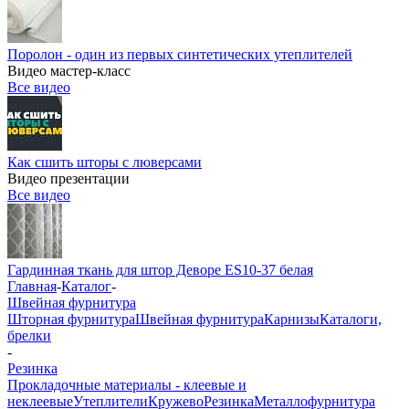
Поролон - один из первых синтетических утеплителей
Видео мастер-класс
Все видео
Как сшить шторы с люверсами
Видео презентации
Все видео
Гардинная ткань для штор Деворе ES10-37 белая
Главная
-
Каталог
-
Швейная фурнитура
Шторная фурнитура
Швейная фурнитура
Карнизы
Каталоги,
брелки
-
Резинка
Прокладочные материалы - клеевые и
неклеевые
Утеплители
Кружево
Резинка
Металлофурнитура