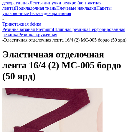
декоративная
Ленты липучки велкро (контактная
лента)
Подкладочная ткань
Плечевые накладки
Пакеты
упаковочные
Тесьма декоративная
-
Трикотажная бейка
Резинка вязаная Premium
Шляпная резинка
Перфорированная
резинка
Резинка кружевная
-
Эластичная отделочная лента 16/4 (2) MC-005 бордо (50 ярд)
Эластичная отделочная
лента 16/4 (2) MC-005 бордо
(50 ярд)