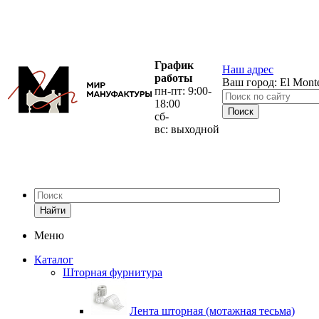
График
Наш адрес
работы
Ваш город:
El Mont
пн-пт: 9:00-
18:00
сб-
вс: выходной
Найти
Меню
Каталог
Шторная фурнитура
Лента шторная (мотажная тесьма)