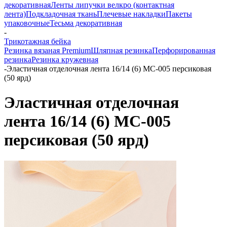
декоративная
Ленты липучки велкро (контактная
лента)
Подкладочная ткань
Плечевые накладки
Пакеты
упаковочные
Тесьма декоративная
-
Трикотажная бейка
Резинка вязаная Premium
Шляпная резинка
Перфорированная
резинка
Резинка кружевная
-
Эластичная отделочная лента 16/14 (6) MC-005 персиковая
(50 ярд)
Эластичная отделочная
лента 16/14 (6) MC-005
персиковая (50 ярд)