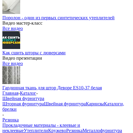
Поролон - один из первых синтетических утеплителей
Видео мастер-класс
Все видео
Как сшить шторы с люверсами
Видео презентации
Все видео
Гардинная ткань для штор Деворе ES10-37 белая
Главная
-
Каталог
-
Швейная фурнитура
Шторная фурнитура
Швейная фурнитура
Карнизы
Каталоги,
брелки
-
Резинка
Прокладочные материалы - клеевые и
неклеевые
Утеплители
Кружево
Резинка
Металлофурнитура