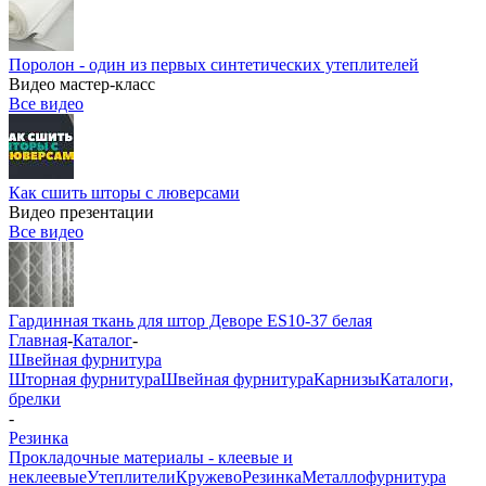
Поролон - один из первых синтетических утеплителей
Видео мастер-класс
Все видео
Как сшить шторы с люверсами
Видео презентации
Все видео
Гардинная ткань для штор Деворе ES10-37 белая
Главная
-
Каталог
-
Швейная фурнитура
Шторная фурнитура
Швейная фурнитура
Карнизы
Каталоги,
брелки
-
Резинка
Прокладочные материалы - клеевые и
неклеевые
Утеплители
Кружево
Резинка
Металлофурнитура