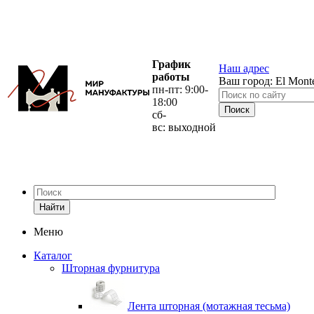
График
Наш адрес
работы
Ваш город:
El Mont
пн-пт: 9:00-
18:00
сб-
вс: выходной
Найти
Меню
Каталог
Шторная фурнитура
Лента шторная (мотажная тесьма)