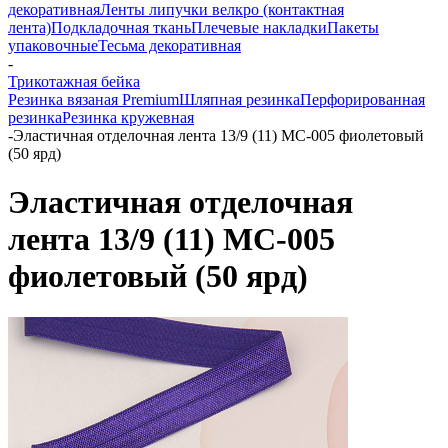
декоративная
Ленты липучки велкро (контактная
лента)
Подкладочная ткань
Плечевые накладки
Пакеты
упаковочные
Тесьма декоративная
-
Трикотажная бейка
Резинка вязаная Premium
Шляпная резинка
Перфорированная
резинка
Резинка кружевная
-
Эластичная отделочная лента 13/9 (11) MC-005 фиолетовый
(50 ярд)
Эластичная отделочная
лента 13/9 (11) MC-005
фиолетовый (50 ярд)