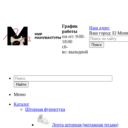
График
Наш адрес
работы
Ваш город:
El Mont
пн-пт: 9:00-
18:00
сб-
вс: выходной
Найти
Меню
Каталог
Шторная фурнитура
Лента шторная (мотажная тесьма)