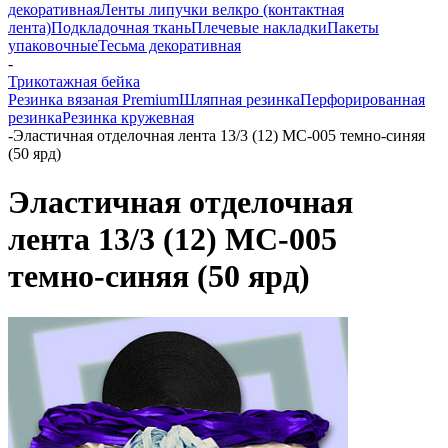
декоративная
Ленты липучки велкро (контактная
лента)
Подкладочная ткань
Плечевые накладки
Пакеты
упаковочные
Тесьма декоративная
-
Трикотажная бейка
Резинка вязаная Premium
Шляпная резинка
Перфорированная
резинка
Резинка кружевная
-
Эластичная отделочная лента 13/3 (12) MC-005 темно-синяя
(50 ярд)
Эластичная отделочная
лента 13/3 (12) MC-005
темно-синяя (50 ярд)