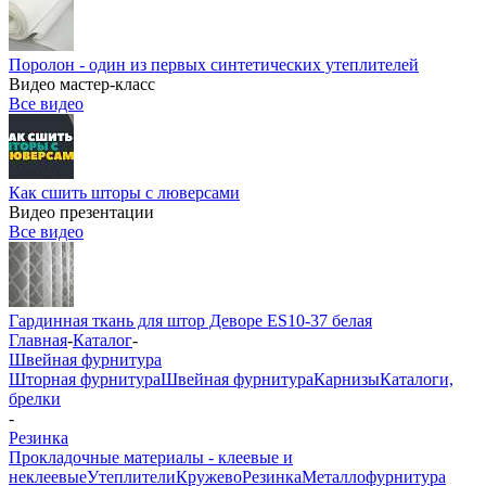
Поролон - один из первых синтетических утеплителей
Видео мастер-класс
Все видео
Как сшить шторы с люверсами
Видео презентации
Все видео
Гардинная ткань для штор Деворе ES10-37 белая
Главная
-
Каталог
-
Швейная фурнитура
Шторная фурнитура
Швейная фурнитура
Карнизы
Каталоги,
брелки
-
Резинка
Прокладочные материалы - клеевые и
неклеевые
Утеплители
Кружево
Резинка
Металлофурнитура