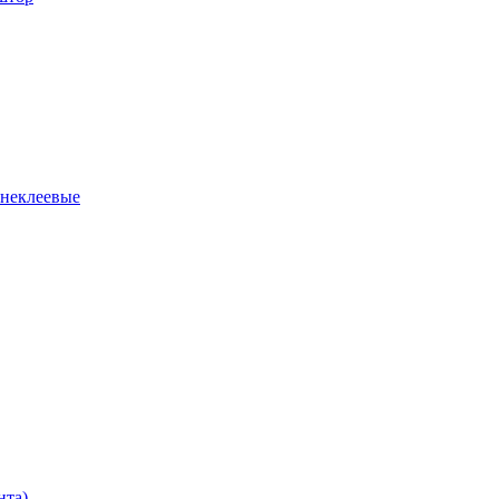
 неклеевые
нта)