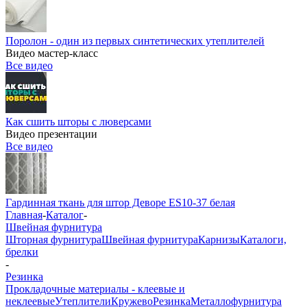
Поролон - один из первых синтетических утеплителей
Видео мастер-класс
Все видео
Как сшить шторы с люверсами
Видео презентации
Все видео
Гардинная ткань для штор Деворе ES10-37 белая
Главная
-
Каталог
-
Швейная фурнитура
Шторная фурнитура
Швейная фурнитура
Карнизы
Каталоги,
брелки
-
Резинка
Прокладочные материалы - клеевые и
неклеевые
Утеплители
Кружево
Резинка
Металлофурнитура