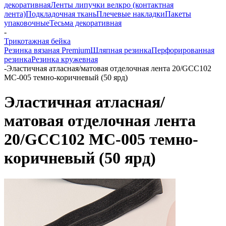
декоративная
Ленты липучки велкро (контактная
лента)
Подкладочная ткань
Плечевые накладки
Пакеты
упаковочные
Тесьма декоративная
-
Трикотажная бейка
Резинка вязаная Premium
Шляпная резинка
Перфорированная
резинка
Резинка кружевная
-
Эластичная атласная/матовая отделочная лента 20/GCC102
MC-005 темно-коричневый (50 ярд)
Эластичная атласная/
матовая отделочная лента
20/GCC102 MC-005 темно-
коричневый (50 ярд)