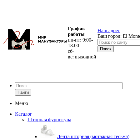
График
Наш адрес
работы
Ваш город:
El Mont
пн-пт: 9:00-
18:00
сб-
вс: выходной
Найти
Меню
Каталог
Шторная фурнитура
Лента шторная (мотажная тесьма)