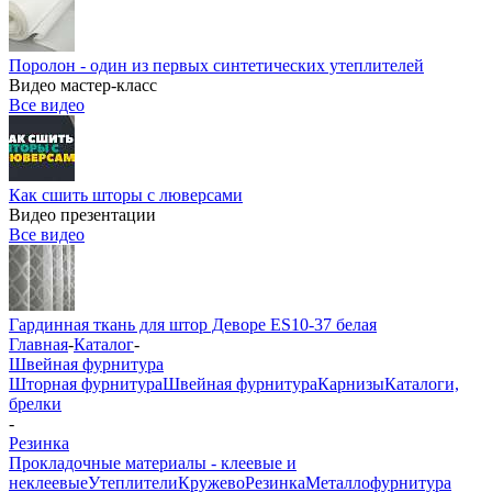
Поролон - один из первых синтетических утеплителей
Видео мастер-класс
Все видео
Как сшить шторы с люверсами
Видео презентации
Все видео
Гардинная ткань для штор Деворе ES10-37 белая
Главная
-
Каталог
-
Швейная фурнитура
Шторная фурнитура
Швейная фурнитура
Карнизы
Каталоги,
брелки
-
Резинка
Прокладочные материалы - клеевые и
неклеевые
Утеплители
Кружево
Резинка
Металлофурнитура