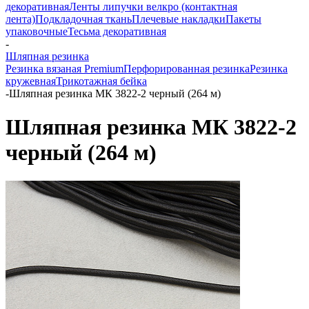
декоративная
Ленты липучки велкро (контактная
лента)
Подкладочная ткань
Плечевые накладки
Пакеты
упаковочные
Тесьма декоративная
-
Шляпная резинка
Резинка вязаная Premium
Перфорированная резинка
Резинка
кружевная
Трикотажная бейка
-
Шляпная резинка МК 3822-2 черный (264 м)
Шляпная резинка МК 3822-2
черный (264 м)