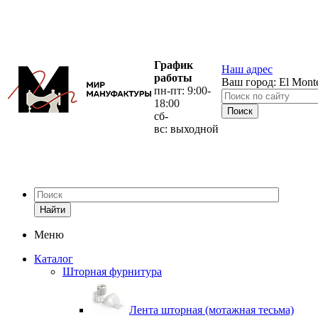
График
Наш адрес
работы
Ваш город:
El Mont
пн-пт: 9:00-
18:00
сб-
вс: выходной
Найти
Меню
Каталог
Шторная фурнитура
Лента шторная (мотажная тесьма)