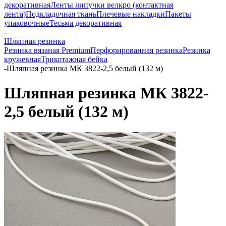
декоративная
Ленты липучки велкро (контактная
лента)
Подкладочная ткань
Плечевые накладки
Пакеты
упаковочные
Тесьма декоративная
-
Шляпная резинка
Резинка вязаная Premium
Перфорированная резинка
Резинка
кружевная
Трикотажная бейка
-
Шляпная резинка МК 3822-2,5 белый (132 м)
Шляпная резинка МК 3822-
2,5 белый (132 м)