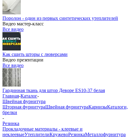
Поролон - один из первых синтетических утеплителей
Видео мастер-класс
Все видео
Как сшить шторы с люверсами
Видео презентации
Все видео
Гардинная ткань для штор Деворе ES10-37 белая
Главная
-
Каталог
-
Швейная фурнитура
Шторная фурнитура
Швейная фурнитура
Карнизы
Каталоги,
брелки
-
Резинка
Прокладочные материалы - клеевые и
неклеевые
Утеплители
Кружево
Резинка
Металлофурнитура