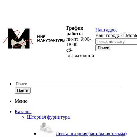
График
Наш адрес
работы
Ваш город:
El Mont
пн-пт: 9:00-
18:00
сб-
вс: выходной
Найти
Меню
Каталог
Шторная фурнитура
Лента шторная (мотажная тесьма)