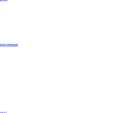
 неклеевые
нта)