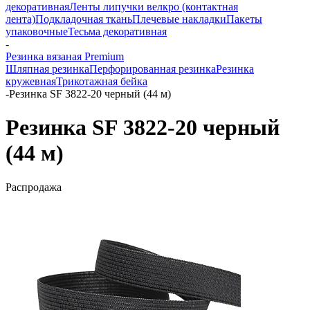
декоративная
Ленты липучки велкро (контактная
лента)
Подкладочная ткань
Плечевые накладки
Пакеты
упаковочные
Тесьма декоративная
-
Резинка вязаная Premium
Шляпная резинка
Перфорированная резинка
Резинка
кружевная
Трикотажная бейка
-
Резинка SF 3822-20 черный (44 м)
Резинка SF 3822-20 черный
(44 м)
Распродажа