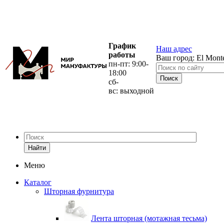
График
Наш адрес
работы
Ваш город:
El Mont
пн-пт: 9:00-
18:00
сб-
вс: выходной
Найти
Меню
Каталог
Шторная фурнитура
Лента шторная (мотажная тесьма)