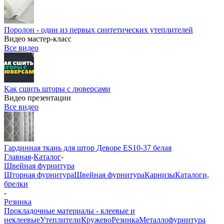
Поролон - один из первых синтетических утеплителей
Видео мастер-класс
Все видео
Как сшить шторы с люверсами
Видео презентации
Все видео
Гардинная ткань для штор Деворе ES10-37 белая
Главная
-
Каталог
-
Швейная фурнитура
Шторная фурнитура
Швейная фурнитура
Карнизы
Каталоги,
брелки
-
Резинка
Прокладочные материалы - клеевые и
неклеевые
Утеплители
Кружево
Резинка
Металлофурнитура