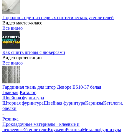
Поролон - один из первых синтетических утеплителей
Видео мастер-класс
Все видео
Как сшить шторы с люверсами
Видео презентации
Все видео
Гардинная ткань для штор Деворе ES10-37 белая
Главная
-
Каталог
-
Швейная фурнитура
Шторная фурнитура
Швейная фурнитура
Карнизы
Каталоги,
брелки
-
Резинка
Прокладочные материалы - клеевые и
неклеевые
Утеплители
Кружево
Резинка
Металлофурнитура