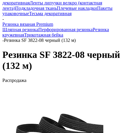
декоративная
Ленты липучки велкро (контактная
лента)
Подкладочная ткань
Плечевые накладки
Пакеты
упаковочные
Тесьма декоративная
-
Резинка вязаная Premium
Шляпная резинка
Перфорированная резинка
Резинка
кружевная
Трикотажная бейка
-
Резинка SF 3822-08 черный (132 м)
Резинка SF 3822-08 черный
(132 м)
Распродажа