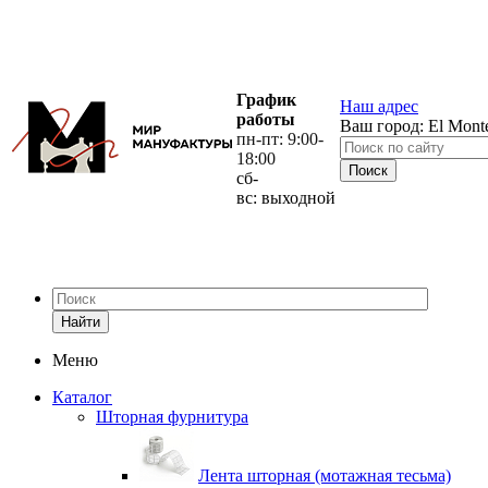
График
Наш адрес
работы
Ваш город:
El Mont
пн-пт: 9:00-
18:00
сб-
вс: выходной
Найти
Меню
Каталог
Шторная фурнитура
Лента шторная (мотажная тесьма)