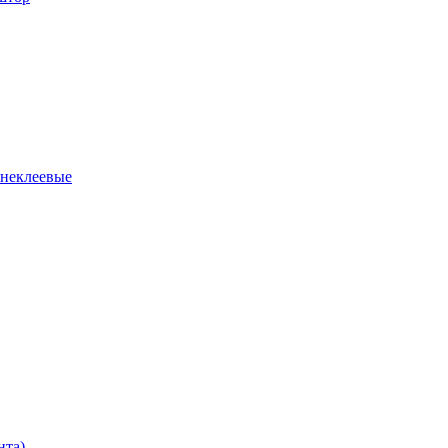
 неклеевые
нта)