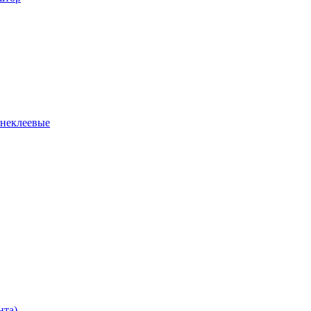
 неклеевые
нта)