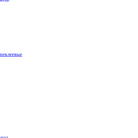
 неклеевые
нта)