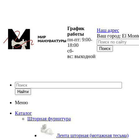
График
Наш адрес
работы
Ваш город:
El Mont
пн-пт: 9:00-
18:00
сб-
вс: выходной
Найти
Меню
Каталог
Шторная фурнитура
Лента шторная (мотажная тесьма)