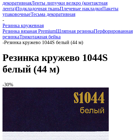
декоративная
Ленты липучки велкро (контактная
лента)
Подкладочная ткань
Плечевые накладки
Пакеты
упаковочные
Тесьма декоративная
-
Резинка кружевная
Резинка вязаная Premium
Шляпная резинка
Перфорированная
резинка
Трикотажная бейка
-
Резинка кружево 1044S белый (44 м)
Резинка кружево 1044S
белый (44 м)
-30%