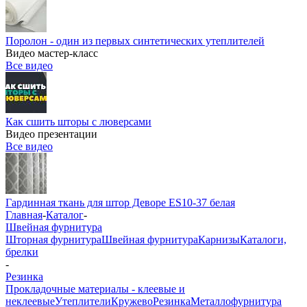
Поролон - один из первых синтетических утеплителей
Видео мастер-класс
Все видео
Как сшить шторы с люверсами
Видео презентации
Все видео
Гардинная ткань для штор Деворе ES10-37 белая
Главная
-
Каталог
-
Швейная фурнитура
Шторная фурнитура
Швейная фурнитура
Карнизы
Каталоги,
брелки
-
Резинка
Прокладочные материалы - клеевые и
неклеевые
Утеплители
Кружево
Резинка
Металлофурнитура