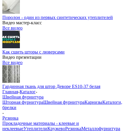
Поролон - один из первых синтетических утеплителей
Видео мастер-класс
Все видео
Как сшить шторы с люверсами
Видео презентации
Все видео
Гардинная ткань для штор Деворе ES10-37 белая
Главная
-
Каталог
-
Швейная фурнитура
Шторная фурнитура
Швейная фурнитура
Карнизы
Каталоги,
брелки
-
Резинка
Прокладочные материалы - клеевые и
неклеевые
Утеплители
Кружево
Резинка
Металлофурнитура