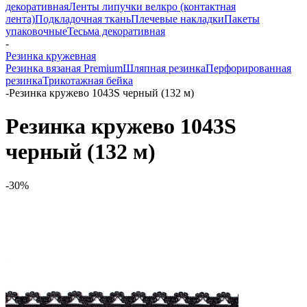
декоративная
Ленты липучки велкро (контактная
лента)
Подкладочная ткань
Плечевые накладки
Пакеты
упаковочные
Тесьма декоративная
-
Резинка кружевная
Резинка вязаная Premium
Шляпная резинка
Перфорированная
резинка
Трикотажная бейка
-
Резинка кружево 1043S черный (132 м)
Резинка кружево 1043S
черный (132 м)
-30%