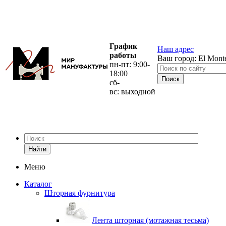
График
Наш адрес
работы
Ваш город:
El Mont
пн-пт: 9:00-
18:00
сб-
вс: выходной
Найти
Меню
Каталог
Шторная фурнитура
Лента шторная (мотажная тесьма)