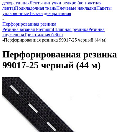
декоративная
Ленты липучки велкро (контактная
лента)
Подкладочная ткань
Плечевые накладки
Пакеты
упаковочные
Тесьма декоративная
-
Перфорированная резинка
Резинка вязаная Premium
Шляпная резинка
Резинка
кружевная
Трикотажная бейка
-
Перфорированная резинка 99017-25 черный (44 м)
Перфорированная резинка
99017-25 черный (44 м)