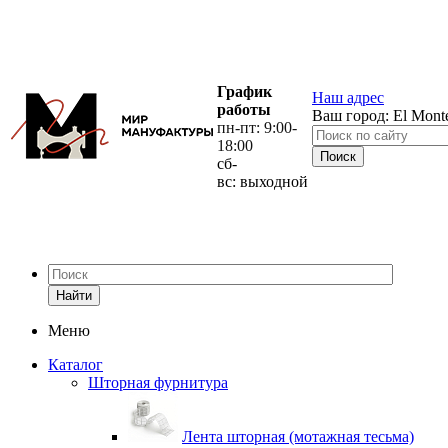
График
Наш адрес
работы
Ваш город:
El Mont
пн-пт: 9:00-
18:00
сб-
вс: выходной
Найти
Меню
Каталог
Шторная фурнитура
Лента шторная (мотажная тесьма)