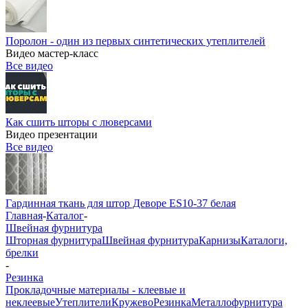
Поролон - один из первых синтетических утеплителей
Видео мастер-класс
Все видео
Как сшить шторы с люверсами
Видео презентации
Все видео
Гардинная ткань для штор Деворе ES10-37 белая
Главная
-
Каталог
-
Швейная фурнитура
Шторная фурнитура
Швейная фурнитура
Карнизы
Каталоги,
брелки
-
Резинка
Прокладочные материалы - клеевые и
неклеевые
Утеплители
Кружево
Резинка
Металлофурнитура