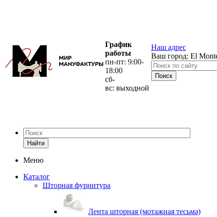
График
Наш адрес
работы
Ваш город:
El Mont
пн-пт: 9:00-
18:00
сб-
вс: выходной
Найти
Меню
Каталог
Шторная фурнитура
Лента шторная (мотажная тесьма)