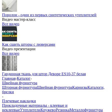
Поролон - один из первых синтетических утеплителей
Видео мастер-класс
Все видео
Как сшить шторы с люверсами
Видео презентации
Все видео
Гардинная ткань для штор Деворе ES10-37 белая
Главная
-
Каталог
-
Швейная фурнитура
Шторная фурнитура
Швейная фурнитура
Карнизы
Каталоги,
брелки
-
Плечевые накладки
Прокладочные материалы - клеевые и
неклеевые
Утеплители
Кружево
Резинка
Металлофурнитура