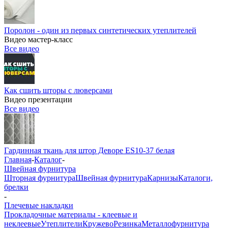
Поролон - один из первых синтетических утеплителей
Видео мастер-класс
Все видео
Как сшить шторы с люверсами
Видео презентации
Все видео
Гардинная ткань для штор Деворе ES10-37 белая
Главная
-
Каталог
-
Швейная фурнитура
Шторная фурнитура
Швейная фурнитура
Карнизы
Каталоги,
брелки
-
Плечевые накладки
Прокладочные материалы - клеевые и
неклеевые
Утеплители
Кружево
Резинка
Металлофурнитура