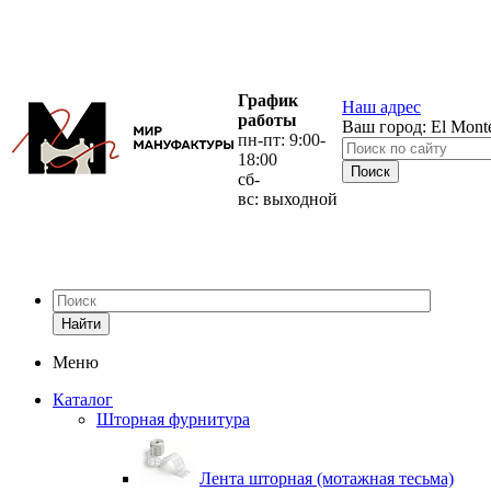
График
Наш адрес
работы
Ваш город:
El Mont
пн-пт: 9:00-
18:00
сб-
вс: выходной
Найти
Меню
Каталог
Шторная фурнитура
Лента шторная (мотажная тесьма)