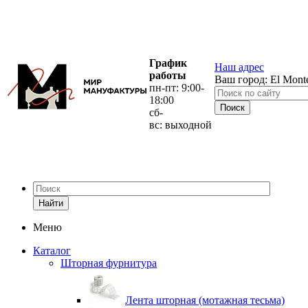
График
Наш адрес
работы
Ваш город:
El Mont
пн-пт: 9:00-
18:00
сб-
вс: выходной
Найти
Меню
Каталог
Шторная фурнитура
Лента шторная (мотажная тесьма)