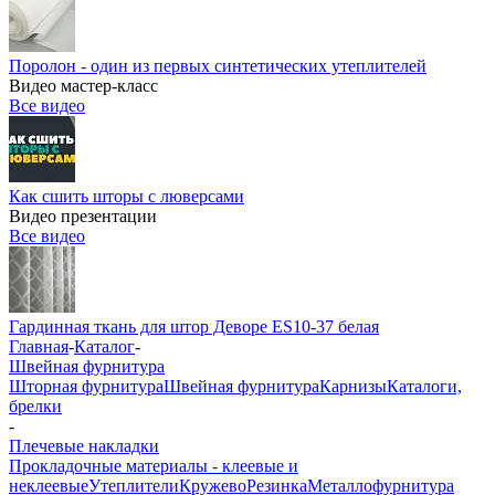
Поролон - один из первых синтетических утеплителей
Видео мастер-класс
Все видео
Как сшить шторы с люверсами
Видео презентации
Все видео
Гардинная ткань для штор Деворе ES10-37 белая
Главная
-
Каталог
-
Швейная фурнитура
Шторная фурнитура
Швейная фурнитура
Карнизы
Каталоги,
брелки
-
Плечевые накладки
Прокладочные материалы - клеевые и
неклеевые
Утеплители
Кружево
Резинка
Металлофурнитура