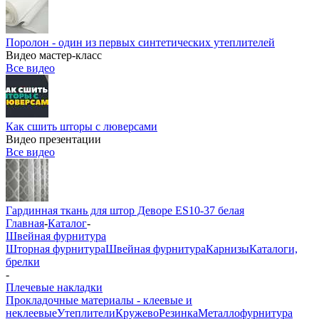
Поролон - один из первых синтетических утеплителей
Видео мастер-класс
Все видео
Как сшить шторы с люверсами
Видео презентации
Все видео
Гардинная ткань для штор Деворе ES10-37 белая
Главная
-
Каталог
-
Швейная фурнитура
Шторная фурнитура
Швейная фурнитура
Карнизы
Каталоги,
брелки
-
Плечевые накладки
Прокладочные материалы - клеевые и
неклеевые
Утеплители
Кружево
Резинка
Металлофурнитура