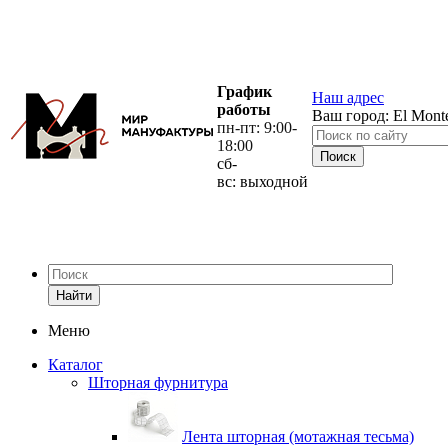
График
Наш адрес
работы
Ваш город:
El Mont
пн-пт: 9:00-
18:00
сб-
вс: выходной
Найти
Меню
Каталог
Шторная фурнитура
Лента шторная (мотажная тесьма)