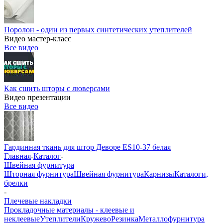
Поролон - один из первых синтетических утеплителей
Видео мастер-класс
Все видео
Как сшить шторы с люверсами
Видео презентации
Все видео
Гардинная ткань для штор Деворе ES10-37 белая
Главная
-
Каталог
-
Швейная фурнитура
Шторная фурнитура
Швейная фурнитура
Карнизы
Каталоги,
брелки
-
Плечевые накладки
Прокладочные материалы - клеевые и
неклеевые
Утеплители
Кружево
Резинка
Металлофурнитура