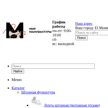
График
Наш адрес
работы
Ваш город:
El Mont
пн-пт: 9:00-
18:00
сб-
вс: выходной
Найти
Меню
Каталог
Шторная фурнитура
Лента шторная (мотажная тесьма)