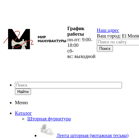
График
Наш адрес
работы
Ваш город:
El Mont
пн-пт: 9:00-
18:00
сб-
вс: выходной
Найти
Меню
Каталог
Шторная фурнитура
Лента шторная (мотажная тесьма)