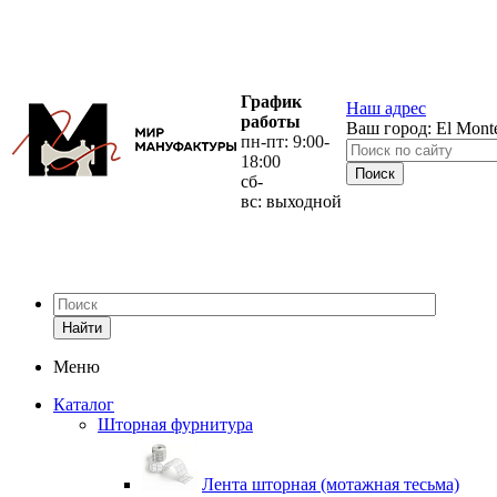
График
Наш адрес
работы
Ваш город:
El Mont
пн-пт: 9:00-
18:00
сб-
вс: выходной
Найти
Меню
Каталог
Шторная фурнитура
Лента шторная (мотажная тесьма)