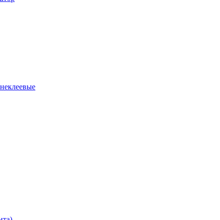
 неклеевые
нта)