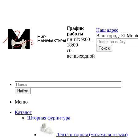
График
Наш адрес
работы
Ваш город:
El Mont
пн-пт: 9:00-
18:00
сб-
вс: выходной
Найти
Меню
Каталог
Шторная фурнитура
Лента шторная (мотажная тесьма)