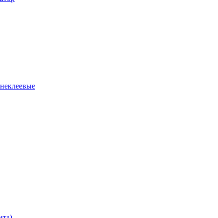
 неклеевые
нта)