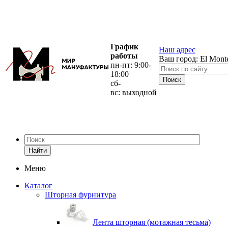
График
Наш адрес
работы
Ваш город:
El Mont
пн-пт: 9:00-
18:00
сб-
вс: выходной
Найти
Меню
Каталог
Шторная фурнитура
Лента шторная (мотажная тесьма)