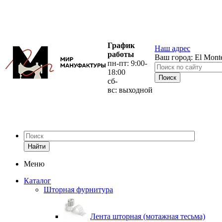
График
Наш адрес
работы
Ваш город:
El Mont
пн-пт: 9:00-
18:00
сб-
вс: выходной
Найти
Меню
Каталог
Шторная фурнитура
Лента шторная (мотажная тесьма)