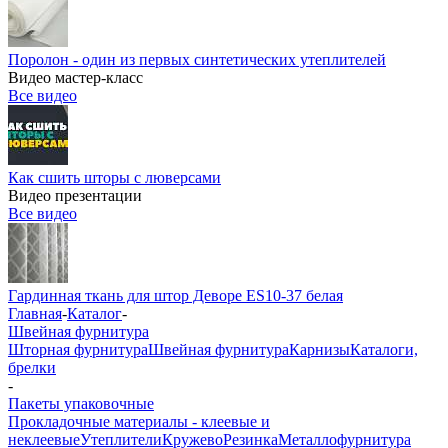
Поролон - один из первых синтетических утеплителей
Видео мастер-класс
Все видео
Как сшить шторы с люверсами
Видео презентации
Все видео
Гардинная ткань для штор Деворе ES10-37 белая
Главная
-
Каталог
-
Швейная фурнитура
Шторная фурнитура
Швейная фурнитура
Карнизы
Каталоги,
брелки
-
Пакеты упаковочные
Прокладочные материалы - клеевые и
неклеевые
Утеплители
Кружево
Резинка
Металлофурнитура