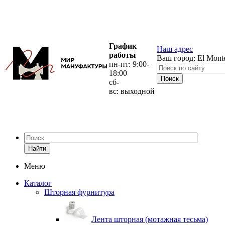
График
Наш адрес
работы
Ваш город:
El Mont
пн-пт: 9:00-
18:00
сб-
вс: выходной
Найти
Меню
Каталог
Шторная фурнитура
Лента шторная (мотажная тесьма)