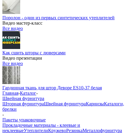
Поролон - один из первых синтетических утеплителей
Видео мастер-класс
Все видео
Как сшить шторы с люверсами
Видео презентации
Все видео
Гардинная ткань для штор Деворе ES10-37 белая
Главная
-
Каталог
-
Швейная фурнитура
Шторная фурнитура
Швейная фурнитура
Карнизы
Каталоги,
брелки
-
Пакеты упаковочные
Прокладочные материалы - клеевые и
неклеевые
Утеплители
Кружево
Резинка
Металлофурнитура