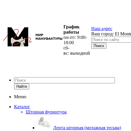
График
Наш адрес
работы
Ваш город:
El Mont
пн-пт: 9:00-
18:00
сб-
вс: выходной
Найти
Меню
Каталог
Шторная фурнитура
Лента шторная (мотажная тесьма)