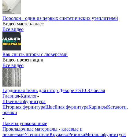
Поролон - один из первых синтетических утеплителей
Видео мастер-класс
Все видео
Как сшить шторы с люверсами
Видео презентации
Все видео
Гардинная ткань для штор Деворе ES10-37 белая
Главная
-
Каталог
-
Швейная фурнитура
Шторная фурнитура
Швейная фурнитура
Карнизы
Каталоги,
брелки
-
Пакеты упаковочные
Прокладочные материалы - клеевые и
неклеевые
Утеплители
Кружево
Резинка
Металлофурнитура