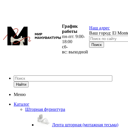
График
Наш адрес
работы
Ваш город:
El Mont
пн-пт: 9:00-
18:00
сб-
вс: выходной
Найти
Меню
Каталог
Шторная фурнитура
Лента шторная (мотажная тесьма)