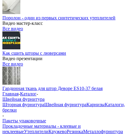
Поролон - один из первых синтетических утеплителей
Видео мастер-класс
Все видео
Как сшить шторы с люверсами
Видео презентации
Все видео
Гардинная ткань для штор Деворе ES10-37 белая
Главная
-
Каталог
-
Швейная фурнитура
Шторная фурнитура
Швейная фурнитура
Карнизы
Каталоги,
брелки
-
Пакеты упаковочные
Прокладочные материалы - клеевые и
неклеевые
Утеплители
Кружево
Резинка
Металлофурнитура