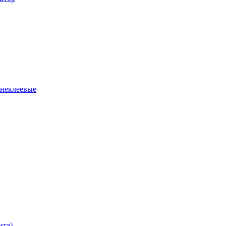
 неклеевые
нта)