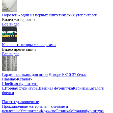
Поролон - один из первых синтетических утеплителей
Видео мастер-класс
Все видео
Как сшить шторы с люверсами
Видео презентации
Все видео
Гардинная ткань для штор Деворе ES10-37 белая
Главная
-
Каталог
-
Швейная фурнитура
Шторная фурнитура
Швейная фурнитура
Карнизы
Каталоги,
брелки
-
Пакеты упаковочные
Прокладочные материалы - клеевые и
неклеевые
Утеплители
Кружево
Резинка
Металлофурнитура