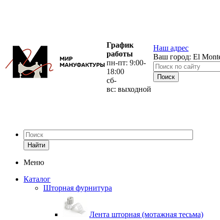
График
Наш адрес
работы
Ваш город:
El Mont
пн-пт: 9:00-
18:00
сб-
вс: выходной
Найти
Меню
Каталог
Шторная фурнитура
Лента шторная (мотажная тесьма)