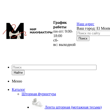
График
Наш адрес
работы
Ваш город:
El Mont
пн-пт: 9:00-
18:00
сб-
вс: выходной
Найти
Меню
Каталог
Шторная фурнитура
Лента шторная (мотажная тесьма)