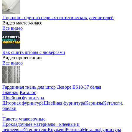
Поролон - один из первых синтетических утеплителей
Видео мастер-класс
Все видео
Как сшить шторы с люверсами
Видео презентации
Все видео
Гардинная ткань для штор Деворе ES10-37 белая
Главная
-
Каталог
-
Швейная фурнитура
Шторная фурнитура
Швейная фурнитура
Карнизы
Каталоги,
брелки
-
Пакеты упаковочные
Прокладочные материалы - клеевые и
неклеевые
Утеплители
Кружево
Резинка
Металлофурнитура