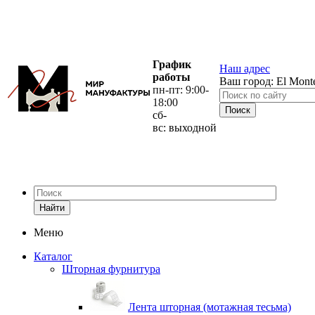
График
Наш адрес
работы
Ваш город:
El Mont
пн-пт: 9:00-
18:00
сб-
вс: выходной
Найти
Меню
Каталог
Шторная фурнитура
Лента шторная (мотажная тесьма)