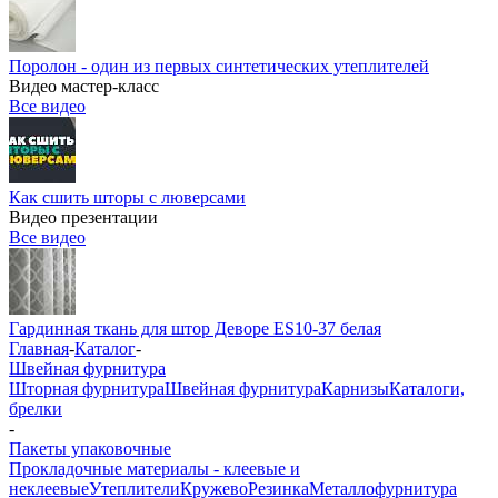
Поролон - один из первых синтетических утеплителей
Видео мастер-класс
Все видео
Как сшить шторы с люверсами
Видео презентации
Все видео
Гардинная ткань для штор Деворе ES10-37 белая
Главная
-
Каталог
-
Швейная фурнитура
Шторная фурнитура
Швейная фурнитура
Карнизы
Каталоги,
брелки
-
Пакеты упаковочные
Прокладочные материалы - клеевые и
неклеевые
Утеплители
Кружево
Резинка
Металлофурнитура