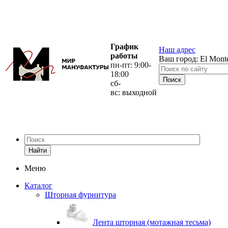
График
Наш адрес
работы
Ваш город:
El Mont
пн-пт: 9:00-
18:00
сб-
вс: выходной
Найти
Меню
Каталог
Шторная фурнитура
Лента шторная (мотажная тесьма)