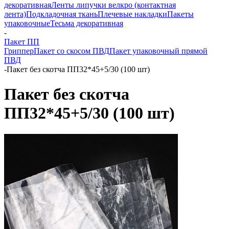
декоративная
Ленты липучки велкро (контактная
лента)
Подкладочная ткань
Плечевые накладки
Пакеты
упаковочные
Тесьма декоративная
-
Пакет ПП
Гриппер
Пакет со скосом ПВД
Пакет упаковочный прямой
ПВД
-
Пакет без скотча ПП32*45+5/30 (100 шт)
Пакет без скотча
ПП32*45+5/30 (100 шт)