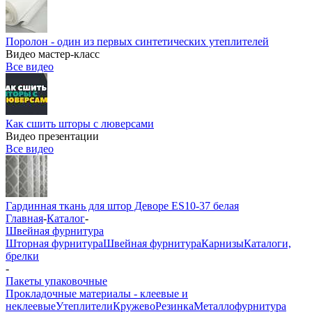
Поролон - один из первых синтетических утеплителей
Видео мастер-класс
Все видео
Как сшить шторы с люверсами
Видео презентации
Все видео
Гардинная ткань для штор Деворе ES10-37 белая
Главная
-
Каталог
-
Швейная фурнитура
Шторная фурнитура
Швейная фурнитура
Карнизы
Каталоги,
брелки
-
Пакеты упаковочные
Прокладочные материалы - клеевые и
неклеевые
Утеплители
Кружево
Резинка
Металлофурнитура