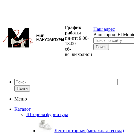
График
Наш адрес
работы
Ваш город:
El Mont
пн-пт: 9:00-
18:00
сб-
вс: выходной
Найти
Меню
Каталог
Шторная фурнитура
Лента шторная (мотажная тесьма)