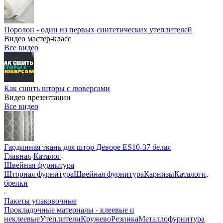
Поролон - один из первых синтетических утеплителей
Видео мастер-класс
Все видео
Как сшить шторы с люверсами
Видео презентации
Все видео
Гардинная ткань для штор Деворе ES10-37 белая
Главная
-
Каталог
-
Швейная фурнитура
Шторная фурнитура
Швейная фурнитура
Карнизы
Каталоги,
брелки
-
Пакеты упаковочные
Прокладочные материалы - клеевые и
неклеевые
Утеплители
Кружево
Резинка
Металлофурнитура