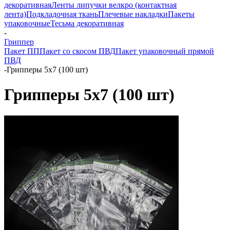
декоративная
Ленты липучки велкро (контактная
лента)
Подкладочная ткань
Плечевые накладки
Пакеты
упаковочные
Тесьма декоративная
-
Гриппер
Пакет ПП
Пакет со скосом ПВД
Пакет упаковочный прямой
ПВД
-
Грипперы 5х7 (100 шт)
Грипперы 5х7 (100 шт)