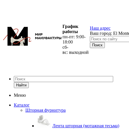
График
Наш адрес
работы
Ваш город:
El Mont
пн-пт: 9:00-
18:00
сб-
вс: выходной
Найти
Меню
Каталог
Шторная фурнитура
Лента шторная (мотажная тесьма)