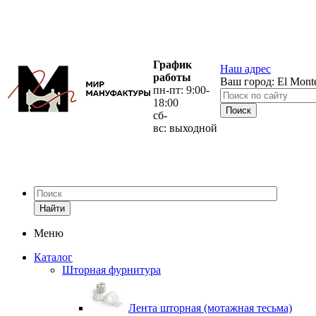
График
Наш адрес
работы
Ваш город:
El Mont
пн-пт: 9:00-
18:00
сб-
вс: выходной
Найти
Меню
Каталог
Шторная фурнитура
Лента шторная (мотажная тесьма)